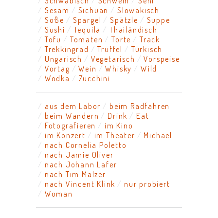
Schwäbisch
Schwein
Senf
Sesam
Sichuan
Slowakisch
Soße
Spargel
Spätzle
Suppe
Sushi
Tequila
Thailändisch
Tofu
Tomaten
Torte
Track
Trekkingrad
Trüffel
Türkisch
Ungarisch
Vegetarisch
Vorspeise
Vortag
Wein
Whisky
Wild
Wodka
Zucchini
aus dem Labor
beim Radfahren
beim Wandern
Drink
Eat
Fotografieren
im Kino
im Konzert
im Theater
Michael
nach Cornelia Poletto
nach Jamie Oliver
nach Johann Lafer
nach Tim Mälzer
nach Vincent Klink
nur probiert
Woman