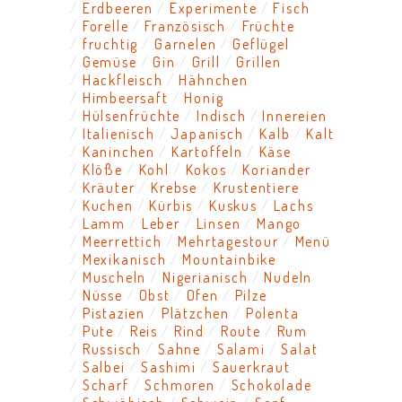
Erdbeeren
Experimente
Fisch
Forelle
Französisch
Früchte
fruchtig
Garnelen
Geflügel
Gemüse
Gin
Grill
Grillen
Hackfleisch
Hähnchen
Himbeersaft
Honig
Hülsenfrüchte
Indisch
Innereien
Italienisch
Japanisch
Kalb
Kalt
Kaninchen
Kartoffeln
Käse
Klöße
Kohl
Kokos
Koriander
Kräuter
Krebse
Krustentiere
Kuchen
Kürbis
Kuskus
Lachs
Lamm
Leber
Linsen
Mango
Meerrettich
Mehrtagestour
Menü
Mexikanisch
Mountainbike
Muscheln
Nigerianisch
Nudeln
Nüsse
Obst
Ofen
Pilze
Pistazien
Plätzchen
Polenta
Pute
Reis
Rind
Route
Rum
Russisch
Sahne
Salami
Salat
Salbei
Sashimi
Sauerkraut
Scharf
Schmoren
Schokolade