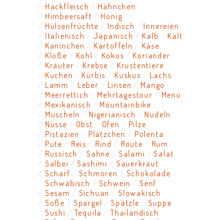
Hackfleisch
Hähnchen
Himbeersaft
Honig
Hülsenfrüchte
Indisch
Innereien
Italienisch
Japanisch
Kalb
Kalt
Kaninchen
Kartoffeln
Käse
Klöße
Kohl
Kokos
Koriander
Kräuter
Krebse
Krustentiere
Kuchen
Kürbis
Kuskus
Lachs
Lamm
Leber
Linsen
Mango
Meerrettich
Mehrtagestour
Menü
Mexikanisch
Mountainbike
Muscheln
Nigerianisch
Nudeln
Nüsse
Obst
Ofen
Pilze
Pistazien
Plätzchen
Polenta
Pute
Reis
Rind
Route
Rum
Russisch
Sahne
Salami
Salat
Salbei
Sashimi
Sauerkraut
Scharf
Schmoren
Schokolade
Schwäbisch
Schwein
Senf
Sesam
Sichuan
Slowakisch
Soße
Spargel
Spätzle
Suppe
Sushi
Tequila
Thailändisch