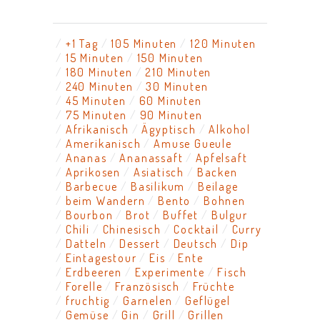
+1 Tag
105 Minuten
120 Minuten
15 Minuten
150 Minuten
180 Minuten
210 Minuten
240 Minuten
30 Minuten
45 Minuten
60 Minuten
75 Minuten
90 Minuten
Afrikanisch
Ägyptisch
Alkohol
Amerikanisch
Amuse Gueule
Ananas
Ananassaft
Apfelsaft
Aprikosen
Asiatisch
Backen
Barbecue
Basilikum
Beilage
beim Wandern
Bento
Bohnen
Bourbon
Brot
Buffet
Bulgur
Chili
Chinesisch
Cocktail
Curry
Datteln
Dessert
Deutsch
Dip
Eintagestour
Eis
Ente
Erdbeeren
Experimente
Fisch
Forelle
Französisch
Früchte
fruchtig
Garnelen
Geflügel
Gemüse
Gin
Grill
Grillen