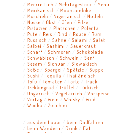
Meerrettich
Mehrtagestour
Menü
Mexikanisch
Mountainbike
Muscheln
Nigerianisch
Nudeln
Nüsse
Obst
Ofen
Pilze
Pistazien
Plätzchen
Polenta
Pute
Reis
Rind
Route
Rum
Russisch
Sahne
Salami
Salat
Salbei
Sashimi
Sauerkraut
Scharf
Schmoren
Schokolade
Schwäbisch
Schwein
Senf
Sesam
Sichuan
Slowakisch
Soße
Spargel
Spätzle
Suppe
Sushi
Tequila
Thailändisch
Tofu
Tomaten
Torte
Track
Trekkingrad
Trüffel
Türkisch
Ungarisch
Vegetarisch
Vorspeise
Vortag
Wein
Whisky
Wild
Wodka
Zucchini
aus dem Labor
beim Radfahren
beim Wandern
Drink
Eat