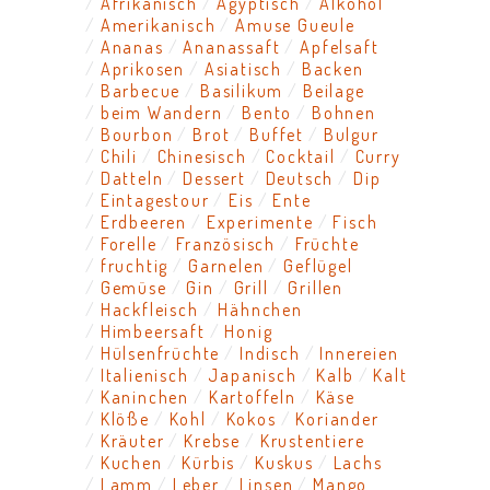
Afrikanisch
Ägyptisch
Alkohol
Amerikanisch
Amuse Gueule
Ananas
Ananassaft
Apfelsaft
Aprikosen
Asiatisch
Backen
Barbecue
Basilikum
Beilage
beim Wandern
Bento
Bohnen
Bourbon
Brot
Buffet
Bulgur
Chili
Chinesisch
Cocktail
Curry
Datteln
Dessert
Deutsch
Dip
Eintagestour
Eis
Ente
Erdbeeren
Experimente
Fisch
Forelle
Französisch
Früchte
fruchtig
Garnelen
Geflügel
Gemüse
Gin
Grill
Grillen
Hackfleisch
Hähnchen
Himbeersaft
Honig
Hülsenfrüchte
Indisch
Innereien
Italienisch
Japanisch
Kalb
Kalt
Kaninchen
Kartoffeln
Käse
Klöße
Kohl
Kokos
Koriander
Kräuter
Krebse
Krustentiere
Kuchen
Kürbis
Kuskus
Lachs
Lamm
Leber
Linsen
Mango