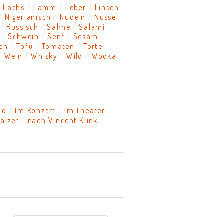
Lachs
Lamm
Leber
Linsen
Nigerianisch
Nudeln
Nüsse
Russisch
Sahne
Salami
Schwein
Senf
Sesam
sch
Tofu
Tomaten
Torte
Wein
Whisky
Wild
Wodka
no
im Konzert
im Theater
älzer
nach Vincent Klink