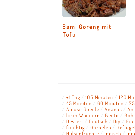
Bami Goreng mit
Tofu
+1 Tag
105 Minuten
120 Mi
45 Minuten
60 Minuten
75
Amuse Gueule
Ananas
An
beim Wandern
Bento
Boh
Dessert
Deutsch
Dip
Ein
fruchtig
Garnelen
Geflüge
Hülsenfrüchte
Indisch
Inn