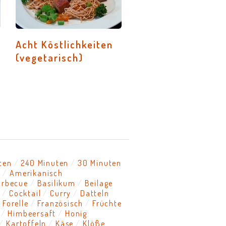
Acht Köstlichkeiten
(vegetarisch)
ten
240 Minuten
30 Minuten
l
Amerikanisch
arbecue
Basilikum
Beilage
h
Cocktail
Curry
Datteln
Forelle
Französisch
Früchte
Himbeersaft
Honig
Kartoffeln
Käse
Klöße