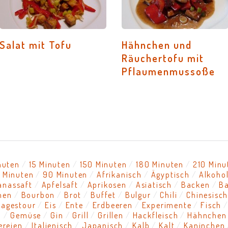
Salat mit Tofu
Hähnchen und
Räuchertofu mit
Pflaumenmussoße
nuten
15 Minuten
150 Minuten
180 Minuten
210 Minu
 Minuten
90 Minuten
Afrikanisch
Ägyptisch
Alkoho
anassaft
Apfelsaft
Aprikosen
Asiatisch
Backen
B
nen
Bourbon
Brot
Buffet
Bulgur
Chili
Chinesisc
tagestour
Eis
Ente
Erdbeeren
Experimente
Fisch
l
Gemüse
Gin
Grill
Grillen
Hackfleisch
Hähnchen
ereien
Italienisch
Japanisch
Kalb
Kalt
Kaninchen