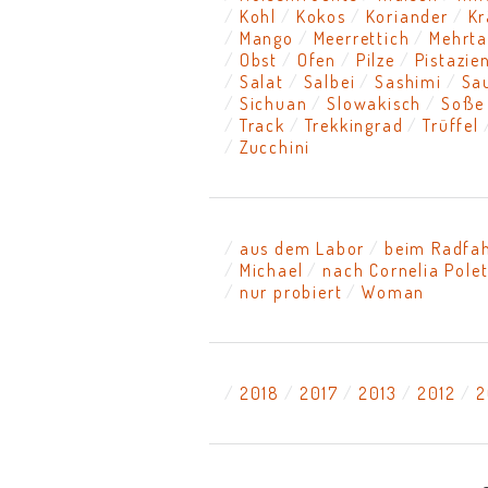
Kohl
Kokos
Koriander
Kr
Mango
Meerrettich
Mehrta
Obst
Ofen
Pilze
Pistazie
Salat
Salbei
Sashimi
Sa
Sichuan
Slowakisch
Soße
Track
Trekkingrad
Trüffel
Zucchini
aus dem Labor
beim Radfa
Michael
nach Cornelia Pole
nur probiert
Woman
2018
2017
2013
2012
2