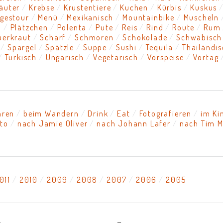
äuter
Krebse
Krustentiere
Kuchen
Kürbis
Kuskus
gestour
Menü
Mexikanisch
Mountainbike
Muscheln
n
Plätzchen
Polenta
Pute
Reis
Rind
Route
Rum
uerkraut
Scharf
Schmoren
Schokolade
Schwäbisch
Spargel
Spätzle
Suppe
Sushi
Tequila
Thailändi
Türkisch
Ungarisch
Vegetarisch
Vorspeise
Vortag
hren
beim Wandern
Drink
Eat
Fotografieren
im Ki
tto
nach Jamie Oliver
nach Johann Lafer
nach Tim M
011
2010
2009
2008
2007
2006
2005