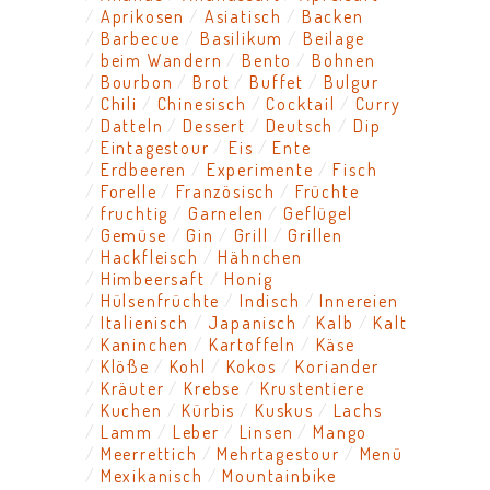
Aprikosen
Asiatisch
Backen
Barbecue
Basilikum
Beilage
beim Wandern
Bento
Bohnen
Bourbon
Brot
Buffet
Bulgur
Chili
Chinesisch
Cocktail
Curry
Datteln
Dessert
Deutsch
Dip
Eintagestour
Eis
Ente
Erdbeeren
Experimente
Fisch
Forelle
Französisch
Früchte
fruchtig
Garnelen
Geflügel
Gemüse
Gin
Grill
Grillen
Hackfleisch
Hähnchen
Himbeersaft
Honig
Hülsenfrüchte
Indisch
Innereien
Italienisch
Japanisch
Kalb
Kalt
Kaninchen
Kartoffeln
Käse
Klöße
Kohl
Kokos
Koriander
Kräuter
Krebse
Krustentiere
Kuchen
Kürbis
Kuskus
Lachs
Lamm
Leber
Linsen
Mango
Meerrettich
Mehrtagestour
Menü
Mexikanisch
Mountainbike