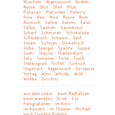
Muscheln
Nigerianisch
Nudeln
Nüsse
Obst
Ofen
Pilze
Pistazien
Plätzchen
Polenta
Pute
Reis
Rind
Route
Rum
Russisch
Sahne
Salami
Salat
Salbei
Sashimi
Sauerkraut
Scharf
Schmoren
Schokolade
Schwäbisch
Schwein
Senf
Sesam
Sichuan
Slowakisch
Soße
Spargel
Spätzle
Suppe
Sushi
Tequila
Thailändisch
Tofu
Tomaten
Torte
Track
Trekkingrad
Trüffel
Türkisch
Ungarisch
Vegetarisch
Vorspeise
Vortag
Wein
Whisky
Wild
Wodka
Zucchini
aus dem Labor
beim Radfahren
beim Wandern
Drink
Eat
Fotografieren
im Kino
im Konzert
im Theater
Michael
nach Cornelia Poletto