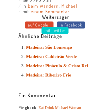
/
am 27.03.2011
/
in
beim Wandern
,
Michael
/
mit
einem Kommentar
Weitersagen
auf Google+
in Facebook
mit Twitter
Ähnliche Beiträge
Madeira: São Lourenço
Madeira: Caldeirão Verde
Madeira: Pináculo & Cristo Rei
Madeira: Riberiro Frio
Ein Kommentar
Pingback:
Eat Drink Michael Woman