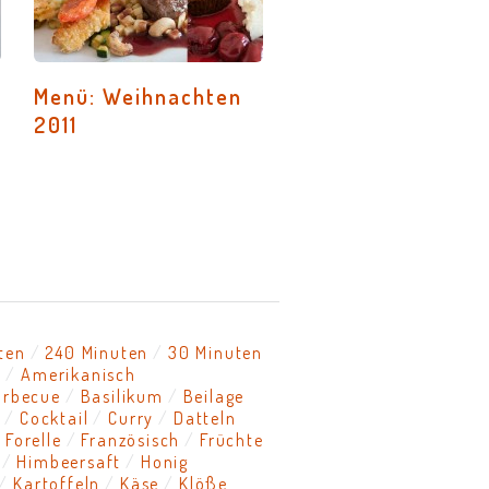
Menü: Weihnachten
2011
ten
240 Minuten
30 Minuten
l
Amerikanisch
arbecue
Basilikum
Beilage
h
Cocktail
Curry
Datteln
Forelle
Französisch
Früchte
Himbeersaft
Honig
Kartoffeln
Käse
Klöße