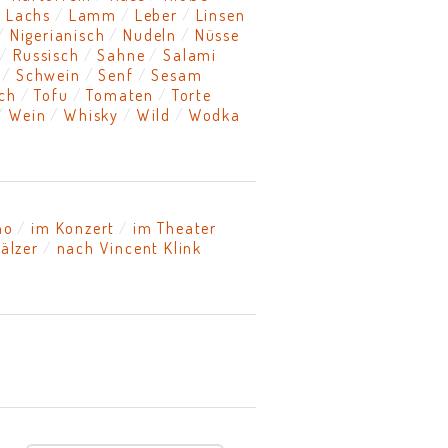
Lachs
Lamm
Leber
Linsen
Nigerianisch
Nudeln
Nüsse
Russisch
Sahne
Salami
Schwein
Senf
Sesam
sch
Tofu
Tomaten
Torte
Wein
Whisky
Wild
Wodka
no
im Konzert
im Theater
älzer
nach Vincent Klink