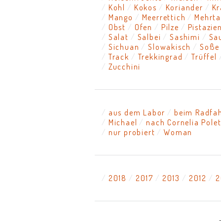
Kohl
Kokos
Koriander
Kr
Mango
Meerrettich
Mehrta
Obst
Ofen
Pilze
Pistazie
Salat
Salbei
Sashimi
Sa
Sichuan
Slowakisch
Soße
Track
Trekkingrad
Trüffel
Zucchini
aus dem Labor
beim Radfa
Michael
nach Cornelia Pole
nur probiert
Woman
2018
2017
2013
2012
2