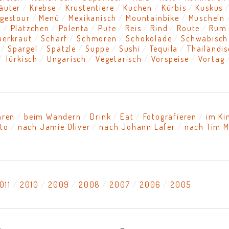
äuter
Krebse
Krustentiere
Kuchen
Kürbis
Kuskus
gestour
Menü
Mexikanisch
Mountainbike
Muscheln
n
Plätzchen
Polenta
Pute
Reis
Rind
Route
Rum
uerkraut
Scharf
Schmoren
Schokolade
Schwäbisch
Spargel
Spätzle
Suppe
Sushi
Tequila
Thailändi
Türkisch
Ungarisch
Vegetarisch
Vorspeise
Vortag
hren
beim Wandern
Drink
Eat
Fotografieren
im Ki
tto
nach Jamie Oliver
nach Johann Lafer
nach Tim M
011
2010
2009
2008
2007
2006
2005