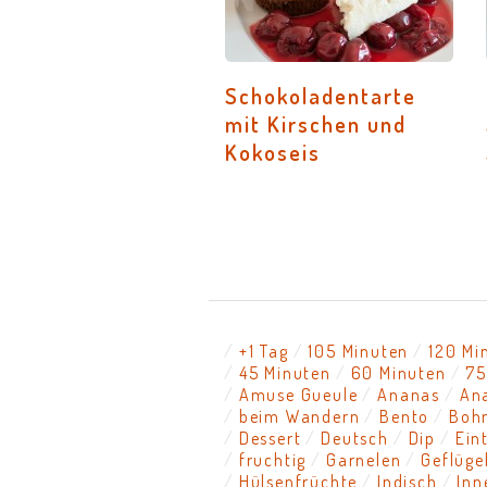
Schokoladentarte
mit Kirschen und
Kokoseis
+1 Tag
105 Minuten
120 Mi
45 Minuten
60 Minuten
75
Amuse Gueule
Ananas
An
beim Wandern
Bento
Boh
Dessert
Deutsch
Dip
Ein
fruchtig
Garnelen
Geflüge
Hülsenfrüchte
Indisch
Inn