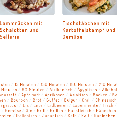
Lammrücken mit
Fischstäbchen mit
Schalotten und
Kartoffelstampf und
Sellerie
Gemüse
nuten
15 Minuten
150 Minuten
180 Minuten
210 Minu
 Minuten
90 Minuten
Afrikanisch
Ägyptisch
Alkoho
anassaft
Apfelsaft
Aprikosen
Asiatisch
Backen
B
nen
Bourbon
Brot
Buffet
Bulgur
Chili
Chinesisc
tagestour
Eis
Ente
Erdbeeren
Experimente
Fisch
l
Gemüse
Gin
Grill
Grillen
Hackfleisch
Hähnchen
ereien
Italienisch
Japanisch
Kalb
Kalt
Kaninchen