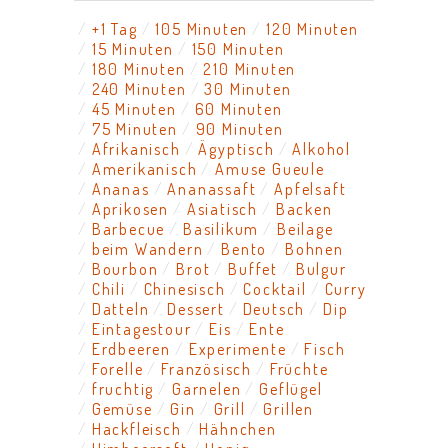
+1 Tag
105 Minuten
120 Minuten
15 Minuten
150 Minuten
180 Minuten
210 Minuten
240 Minuten
30 Minuten
45 Minuten
60 Minuten
75 Minuten
90 Minuten
Afrikanisch
Ägyptisch
Alkohol
Amerikanisch
Amuse Gueule
Ananas
Ananassaft
Apfelsaft
Aprikosen
Asiatisch
Backen
Barbecue
Basilikum
Beilage
beim Wandern
Bento
Bohnen
Bourbon
Brot
Buffet
Bulgur
Chili
Chinesisch
Cocktail
Curry
Datteln
Dessert
Deutsch
Dip
Eintagestour
Eis
Ente
Erdbeeren
Experimente
Fisch
Forelle
Französisch
Früchte
fruchtig
Garnelen
Geflügel
Gemüse
Gin
Grill
Grillen
Hackfleisch
Hähnchen