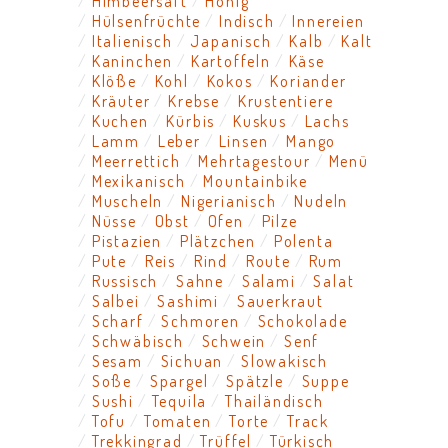
Himbeersaft
Honig
Hülsenfrüchte
Indisch
Innereien
Italienisch
Japanisch
Kalb
Kalt
Kaninchen
Kartoffeln
Käse
Klöße
Kohl
Kokos
Koriander
Kräuter
Krebse
Krustentiere
Kuchen
Kürbis
Kuskus
Lachs
Lamm
Leber
Linsen
Mango
Meerrettich
Mehrtagestour
Menü
Mexikanisch
Mountainbike
Muscheln
Nigerianisch
Nudeln
Nüsse
Obst
Ofen
Pilze
Pistazien
Plätzchen
Polenta
Pute
Reis
Rind
Route
Rum
Russisch
Sahne
Salami
Salat
Salbei
Sashimi
Sauerkraut
Scharf
Schmoren
Schokolade
Schwäbisch
Schwein
Senf
Sesam
Sichuan
Slowakisch
Soße
Spargel
Spätzle
Suppe
Sushi
Tequila
Thailändisch
Tofu
Tomaten
Torte
Track
Trekkingrad
Trüffel
Türkisch