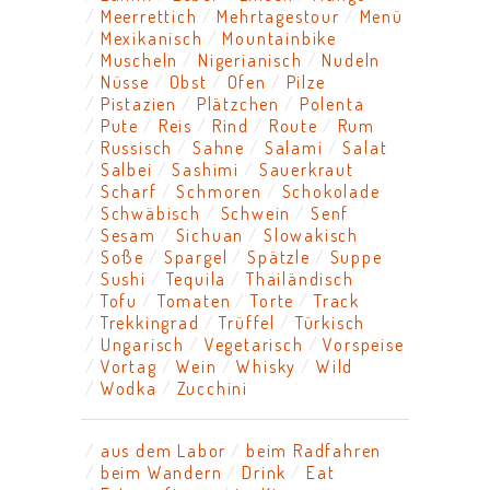
Meerrettich
Mehrtagestour
Menü
Mexikanisch
Mountainbike
Muscheln
Nigerianisch
Nudeln
Nüsse
Obst
Ofen
Pilze
Pistazien
Plätzchen
Polenta
Pute
Reis
Rind
Route
Rum
Russisch
Sahne
Salami
Salat
Salbei
Sashimi
Sauerkraut
Scharf
Schmoren
Schokolade
Schwäbisch
Schwein
Senf
Sesam
Sichuan
Slowakisch
Soße
Spargel
Spätzle
Suppe
Sushi
Tequila
Thailändisch
Tofu
Tomaten
Torte
Track
Trekkingrad
Trüffel
Türkisch
Ungarisch
Vegetarisch
Vorspeise
Vortag
Wein
Whisky
Wild
Wodka
Zucchini
aus dem Labor
beim Radfahren
beim Wandern
Drink
Eat