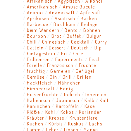
Afrikanisch
Ägyptisch
Alkohol
Amerikanisch
Amuse Gueule
Ananas
Ananassaft
Apfelsaft
Aprikosen
Asiatisch
Backen
Barbecue
Basilikum
Beilage
beim Wandern
Bento
Bohnen
Bourbon
Brot
Buffet
Bulgur
Chili
Chinesisch
Cocktail
Curry
Datteln
Dessert
Deutsch
Dip
Eintagestour
Eis
Ente
Erdbeeren
Experimente
Fisch
Forelle
Französisch
Früchte
fruchtig
Garnelen
Geflügel
Gemüse
Gin
Grill
Grillen
Hackfleisch
Hähnchen
Himbeersaft
Honig
Hülsenfrüchte
Indisch
Innereien
Italienisch
Japanisch
Kalb
Kalt
Kaninchen
Kartoffeln
Käse
Klöße
Kohl
Kokos
Koriander
Kräuter
Krebse
Krustentiere
Kuchen
Kürbis
Kuskus
Lachs
Lamm
Leber
Linsen
Mango