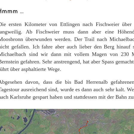
Hmmm …
Die ersten Kilometer von Ettlingen nach Fischweier über
langweilig. Ab Fischweier muss dann aber eine Höhen
Moosbronn überwunden werden. Der Trail nach Michaelbach
nicht gefallen. Ich fahre aber auch lieber den Berg hinauf 
Michaelbach sind wir dann mit vollem Magen von 230 
Bernstein gefahren. Sehr anstrengend, hat aber Spass gemach
führt über asphaltierte Wege.
Abgesehen davon, dass die bis Bad Herrenalb gefahrene
Tagestour ausreichend sind, wurde es dann auch sehr kalt. We
nach Karlsruhe gespart haben und stattdessen mit der Bahn zu