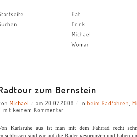
Startseite
Eat
Suchen
Drink
Michael
Woman
Radtour zum Bernstein
von
Michael
/
am 20.07.2008
/
in
beim Radfahren
,
M
/
mit keinem Kommentar
Von Karlsruhe aus ist man mit dem Fahrrad recht sch
entschlossen sind wir auf die Räder gesprungen und haben un