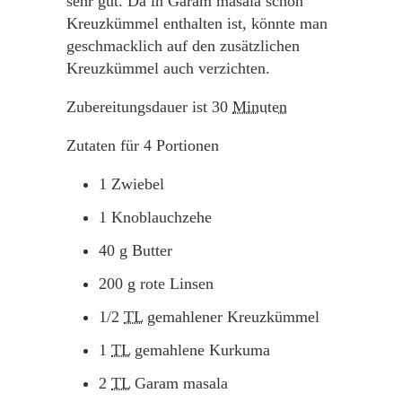
sehr gut. Da in Garam masala schon
Kreuzkümmel enthalten ist, könnte man
geschmacklich auf den zusätzlichen
Kreuzkümmel auch verzichten.
Zubereitungsdauer ist
30
Minuten
Zutaten für
4
Portionen
1
Zwiebel
1
Knoblauchzehe
40
g
Butter
200
g
rote Linsen
1/2
TL
gemahlener Kreuzkümmel
1
TL
gemahlene Kurkuma
2
TL
Garam masala