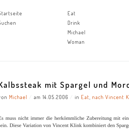
Startseite
Eat
Suchen
Drink
Michael
Woman
Kalbssteak mit Spargel und Mor
von
Michael
/
am 14.05.2006
/
in
Eat
,
nach Vincent K
Es muss nicht immer die herkömmliche Zubereitung mit eine
sein. Diese Variation von Vincent Klink kombiniert den Sparg