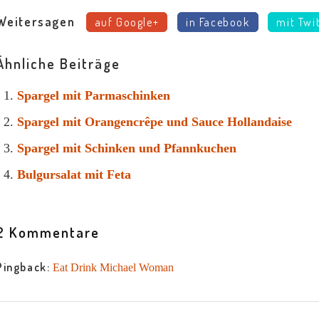
Weitersagen
auf Google+
in Facebook
mit Twi
Ähnliche Beiträge
Spargel mit Parmaschinken
Spargel mit Orangencrêpe und Sauce Hollandaise
Spargel mit Schinken und Pfannkuchen
Bulgursalat mit Feta
2 Kommentare
Pingback:
Eat Drink Michael Woman