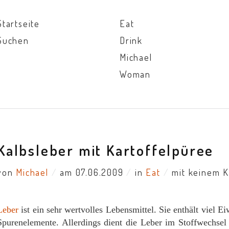
Startseite
Eat
Suchen
Drink
Michael
Woman
Kalbsleber mit Kartoffelpüree
von
Michael
/
am 07.06.2009
/
in
Eat
/
mit keinem 
Leber
ist ein sehr wertvolles Lebensmittel. Sie enthält viel E
Spurenelemente. Allerdings dient die Leber im Stoffwechse