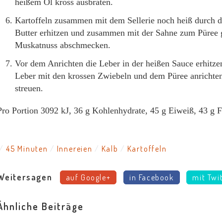
heißem Öl kross ausbraten.
Kartoffeln zusammen mit dem Sellerie noch heiß durch di
Butter erhitzen und zusammen mit der Sahne zum Püree g
Muskatnuss abschmecken.
Vor dem Anrichten die Leber in der heißen Sauce erhitz
Leber mit den krossen Zwiebeln und dem Püree anrichten
streuen.
Pro Portion
3092
kJ,
36
g Kohlenhydrate,
45
g Eiweiß,
43
g F
45 Minuten
Innereien
Kalb
Kartoffeln
Weitersagen
auf Google+
in Facebook
mit Twi
Ähnliche Beiträge