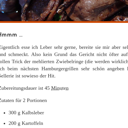
Hmmm …
Eigentlich esse ich Leber sehr gerne, bereite sie mir aber se
und schmeckt. Also kein Grund das Gericht nicht öfter au
tollen Trick der mehlierten Zwiebelringe (die werden wirklic
ich beim nächsten Hamburgergrillen sehr schön angeben 
Sellerie ist sowieso der Hit.
Zubereitungsdauer ist
45
Minuten
Zutaten für
2
Portionen
300
g
Kalbsleber
200
g
Kartoffeln