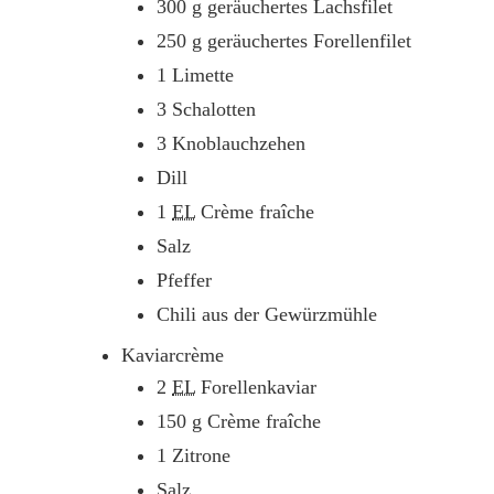
300
g
geräuchertes Lachsfilet
250
g
geräuchertes Forellenfilet
1
Limette
3
Schalotten
3
Knoblauchzehen
Dill
1
EL
Crème fraîche
Salz
Pfeffer
Chili aus der Gewürzmühle
Kaviarcrème
2
EL
Forellenkaviar
150
g
Crème fraîche
1
Zitrone
Salz