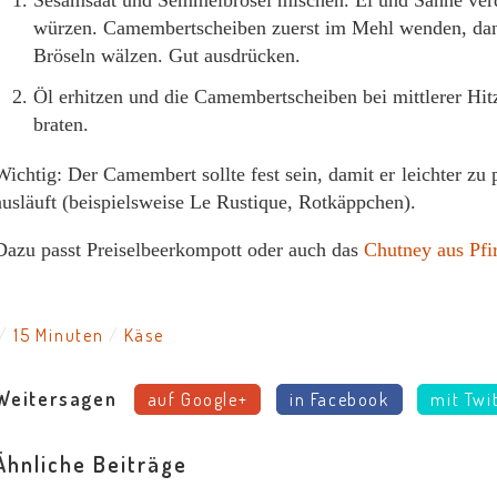
Sesamsaat und Semmelbrösel mischen. Ei und Sahne verqu
würzen. Camembertscheiben zuerst im Mehl wenden, dann
Bröseln wälzen. Gut ausdrücken.
Öl erhitzen und die Camembertscheiben bei mittlerer Hitz
braten.
Wichtig: Der Camembert sollte fest sein, damit er leichter zu 
ausläuft (beispielsweise Le Rustique, Rotkäppchen).
Dazu passt Preiselbeerkompott oder auch das
Chutney aus Pfir
15 Minuten
Käse
Weitersagen
auf Google+
in Facebook
mit Twi
Ähnliche Beiträge